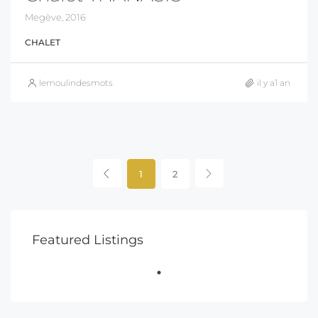
Megève, 2016
CHALET
lemoulindesmots
il y a1 an
1
2
Featured Listings