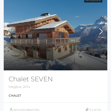
RÉFÉRENCE
Chalet SEVEN
Megève, 2014
CHALET
lemoulindesmots
il y a1 an