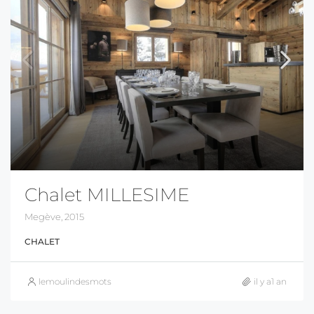
Chalet MILLESIME
Megève, 2015
CHALET
lemoulindesmots
il y a1 an