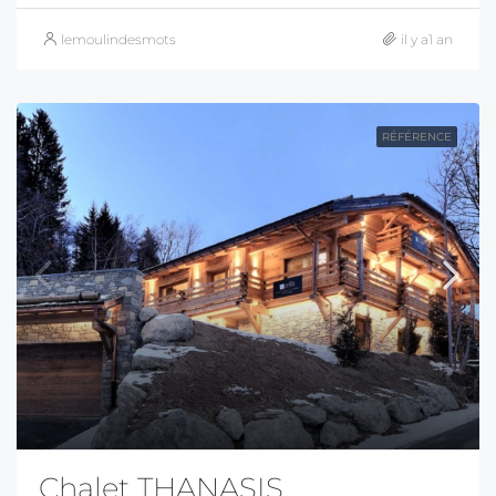
lemoulindesmots
il y a1 an
RÉFÉRENCE
Chalet THANASIS