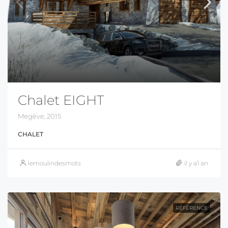
Chalet EIGHT
Megève, 2015
CHALET
lemoulindesmots
il y a1 an
RÉFÉRENCE