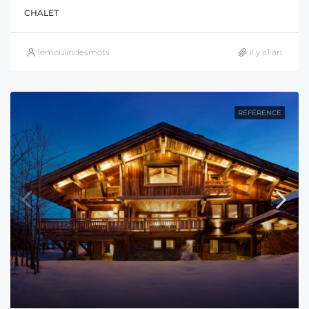
CHALET
lemoulindesmots
il y a1 an
RÉFÉRENCE