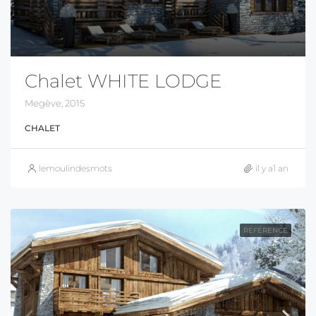
Chalet WHITE LODGE
Megève, 2015
CHALET
lemoulindesmots
il y a1 an
RÉFÉRENCE