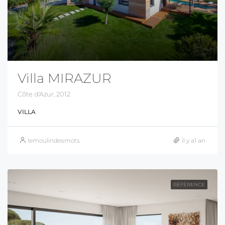
Villa MIRAZUR
Côte d'Azur, 2012
VILLA
lemoulindesmots
il y a1 an
RÉFÉRENCE