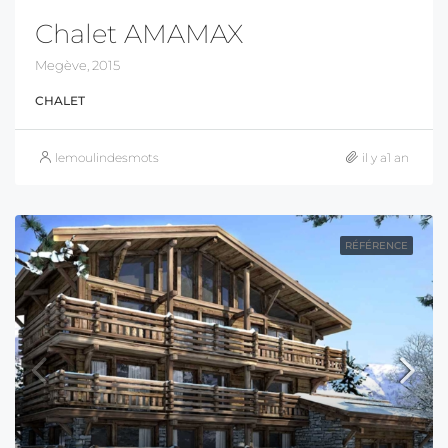
Chalet AMAMAX
Megève, 2015
CHALET
lemoulindesmots
il y a1 an
RÉFÉRENCE